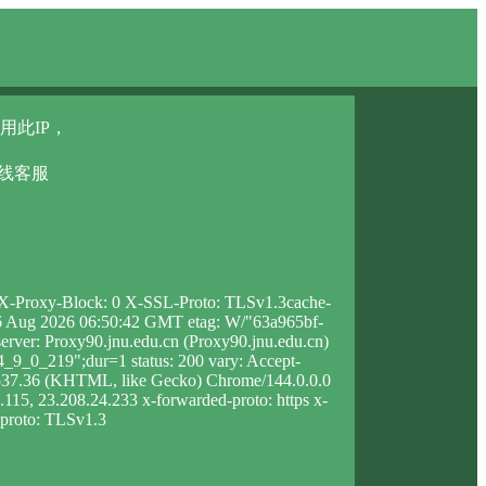
用此IP，
在线客服
5 X-Proxy-Block: 0 X-SSL-Proto: TLSv1.3cache-
u, 06 Aug 2026 06:50:42 GMT etag: W/"63a965bf-
rver: Proxy90.jnu.edu.cn (Proxy90.jnu.edu.cn)
9_0_219";dur=1 status: 200 vary: Accept-
/537.36 (KHTML, like Gecko) Chrome/144.0.0.0
6.115, 23.208.24.233 x-forwarded-proto: https x-
l-proto: TLSv1.3