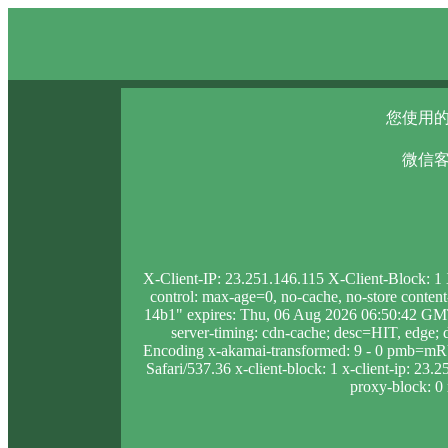
您使用的
微信客
X-Client-IP: 23.251.146.115 X-Client-Block: 
control: max-age=0, no-cache, no-store conten
14b1" expires: Thu, 06 Aug 2026 06:50:42 GMT
server-timing: cdn-cache; desc=HIT, edg
Encoding x-akamai-transformed: 9 - 0 pmb=mR
Safari/537.36 x-client-block: 1 x-client-ip: 23
proxy-block: 0 