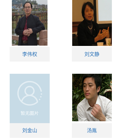
李伟权
刘文静
刘金山
汤胤