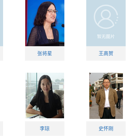
张将星
王高贺
李琼
史怀刚