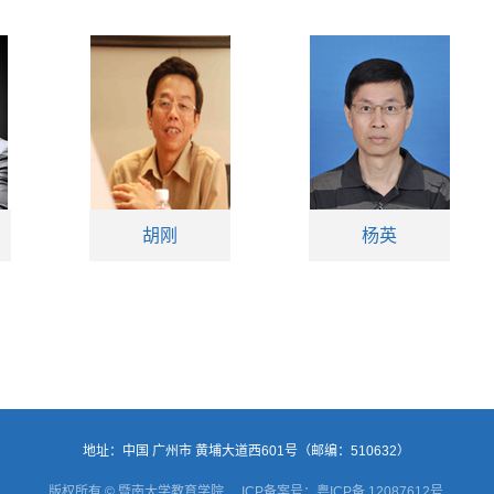
胡刚
杨英
地址：中国 广州市 黄埔大道西601号（邮编：510632）
版权所有 © 暨南大学教育学院
ICP备案号：粤ICP备 12087612号