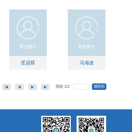
匡迎辉
冯海波
页码
1
/
2
跳转到