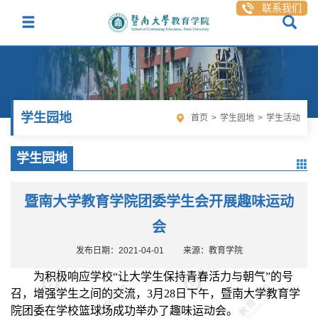
联系我们
学生园地
首页
>
学生园地
>
学生活动
学生园地
暨南大学教育学院团委学生会开展趣味运动
会
发布日期：2021-04-01
来源：教育学院
为积极响应学校“让大学生保持青春活力与朝气”的号
召，增强学生之间的交流，3月28日下午，暨南大学教育学
院团委在学校篮球场成功举办了趣味运动会。