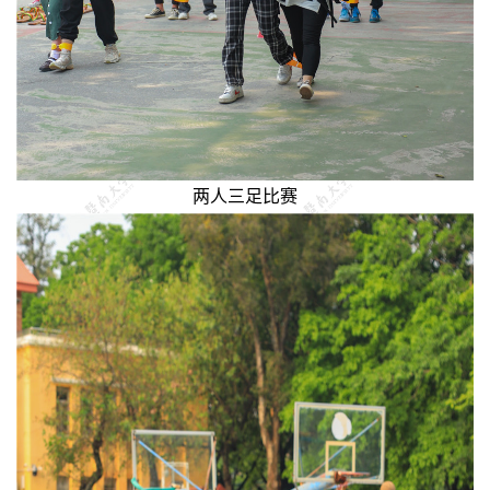
两人三足比赛