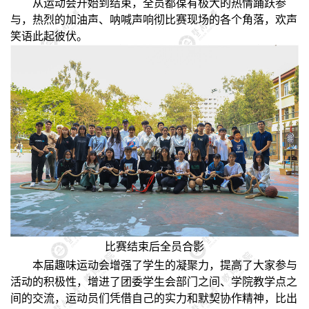
从运动会开始到结束，全员都葆有极大的热情踊跃参
与，热烈的加油声、呐喊声响彻比赛现场的各个角落，欢声
笑语此起彼伏。
比赛结束后全员合影
本届趣味运动会增强了学生的凝聚力，提高了大家参与
活动的积极性，增进了团委学生会部门之间、学院教学点之
间的交流，运动员们凭借自己的实力和默契协作精神，比出