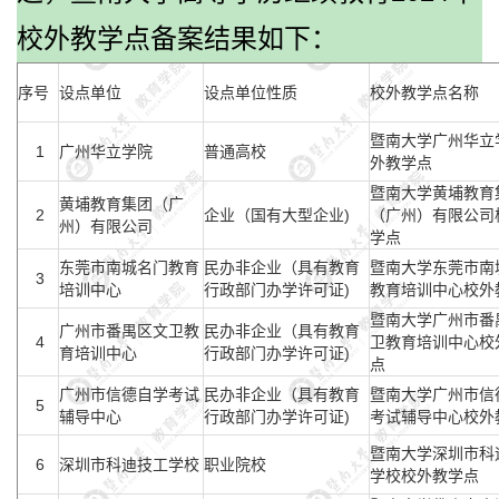
校外教学点备案结果如下：
序号
设点单位
设点单位性质
校外教学点名称
暨南大学广州华立
1
广州华立学院
普通高校
外教学点
暨南大学黄埔教育
黄埔教育集团（广
2
企业（国有大型企业)
（广州）有限公司
州）有限公司
学点
东莞市南城名门教育
民办非企业（具有教育
暨南大学东莞市南
3
培训中心
行政部门办学许可证)
教育培训中心校外
暨南大学广州市番
广州市番禺区文卫教
民办非企业（具有教育
4
卫教育培训中心校
育培训中心
行政部门办学许可证)
点
广州市信德自学考试
民办非企业（具有教育
暨南大学广州市信
5
辅导中心
行政部门办学许可证)
考试辅导中心校外
暨南大学深圳市科
6
深圳市科迪技工学校
职业院校
学校校外教学点