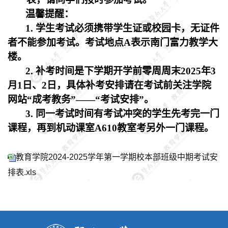
温馨提醒：
1.
学生考试必须携带学生证或校园卡，无证件
者不能参加考试。考试地点
A表示南门富力教学大
楼。
2.
补考时间是下学期开学前零周周末
202
5
年
3
月
1日、
2
日，具体补考安排请在考试前关注学院
网站
“成考教务”——“考试安排”。
3.
同一考试时间有考试冲突的学生先考完一门
课程，再到机动课室
A610教室考另外一门课程。
教育学院2024-2025学年第一学期校本部班级中期考试安
排表.xls