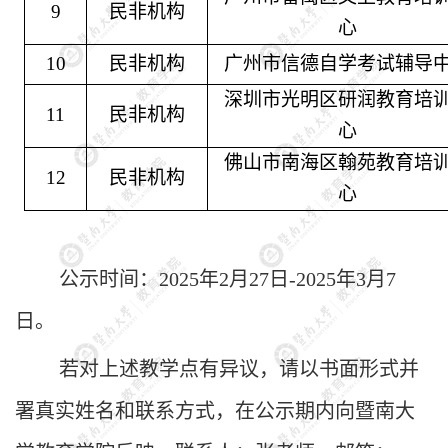
9
民非机构
心
1
0
民非机构
广州市信德自学考试辅导
深圳市光明区研润教育培
1
1
民非机构
心
佛山市南海区翰苑教育培
1
2
民非机构
心
公示时间：
202
5
年
2
月
27
日
-2025年
3
月
7
日。
若对
上述
教学点有异议，请以书面形式并
署真实姓名和联系方式，在公示期内向
暨南大