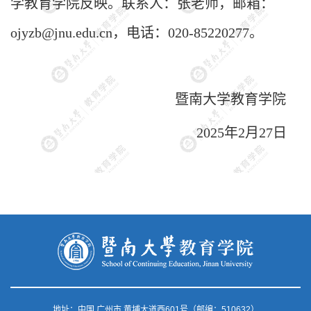
学
教育学院反映。联系人：
张老师
，邮箱：
ojyzb
@
jnu
.
edu.
c
n
，电话：
0
20
-
85220277
。
暨南大学
教育学院
202
5
年
2
月
27
日
地址：中国 广州市 黄埔大道西601号（邮编：510632）