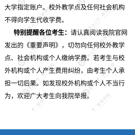
大学指定账户。校外教学点
及任何社会机构
不得向学生代收学费。
特别提醒各位考生：
请
认真阅读我院官网
发
出的《
重要声明
》，
切勿向
任何
校外教学
点
、
社会机构
或个人
缴纳学费
。
若
考生与校
外机构
或个人
产生费用纠纷，由考生个人承
担一切后
果。如发现校外机构
或个人
不当行
为，欢迎广大考生向我院举报。