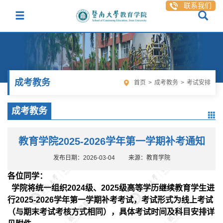
联系我们
成考教务
首页
>
成考教务
>
考试安排
成考教务
教育学院2025-2026学年第一学期补考通知
发布日期：2026-03-04
来源：教育学院
各位同学：
学院将统一组织
2024
级、
2025
级高等学历继续教育学生进
行
2025-2026
学年第一学期
补考
考试，
考试
形式为线上考试
（与期末考试考核方式相同），具体考试时间及科目
安排详