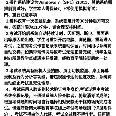
3.操作系统建议为Windows 7（SP1）/10/11，其他系统需
提前测试好，学生本人需保证可正常使用模拟考试；
四、重要注意事项
1.
每科仅有一次答题机会，系统锁定开考
30
分钟后方可交
卷，答题时限为
110
分钟，请合理安排时间。
2.
考试开始后系统自动持续计时，因断网、断电、页面退
出等原因退出的，学生可重新开启电脑、浏览器，重新进入
考试，之前的考试作答记录系统自动保留，时间用尽系统将
自动交卷。如遇异常情况导致考试无法正常完成，请学生及
时向所属教学点或班主任反馈，经教育学院核实后统一处
理。
3.
考试系统具有随机人脸拍照、页面切换监测、桌面屏幕
录制及行为分析等功能，若违规操作达到设定次数，系统将
自动终止考试且无法恢复。
4
、考试采用人脸识别技术验证考生身份
,
考试过程由考试
系统全程记录，不通过系统人脸查验者，将取消考试成绩；
根据考试通知时间可自行选择相对安静无干扰的场所完成考
试。请遵守暨南大学教育学院线上考试考场规则（详见附件
5
），考试不得由他人代替、考试全过程不得作弊。任何请