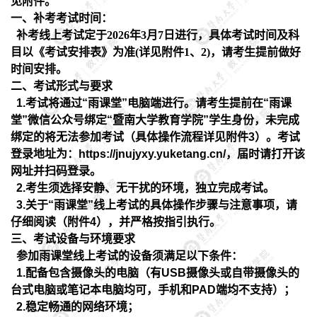
见附件。
一
、
补考
考试时间
：
补考
线上考试定于
2026
年
3
月
7
日进行，具体考试时间及科
目以《考试安排表》为准
(
详见附件
1
、
2)
，请考生提前做好
时间安排。
二、考试形式与要求
1.
考试将通过“雨课堂”电脑端进行。请考生提前在“雨课
堂”微信公众号绑定“暨南大学教育学院”学生身份，未完成
绑定的将无法参加考试（具体操作流程详见附件
3
）。考试
登录地址为：
https://jnujyxy.yuketang.cn/
，届时请打开该
网址并扫码登录。
2.
考生须选择安静、无干扰的环境，独立完成考试。
3.
关于“雨课堂”线上考试的具体操作步骤与注意事项，请
仔细阅读（附件
4
），并严格按指引执行。
三、考试设备与环境要求
参加雨课堂线上考试的设备须满足以下条件：
1.配备包含摄像头的电脑（有USB摄像头或自带摄像头的
台式电脑或笔记本电脑均可，手机和PAD端均不支持）；
2.稳定畅通的网络环境；