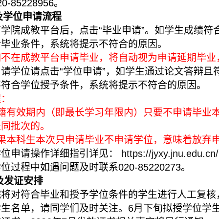
20-85228956
。
及学位申请流程
学院成教平台后，点击“毕业申请”。如学生成绩符
合毕业条件，系统将提示不符合的原因。
如不在成教平台申请毕业，将自动视为申请延期毕业
申请学位请点击“学位申请”，如学生通过论文答辩且
不符合学位授予条件，系统将提示不符合的原因。
醒：
籍有效期内（即最长学习年限内）只要不申请毕业
是同批次的。
果本科生本次只申请毕业不申请学位，意味着放弃
学位申请操作详细指引详见：
https://jyxy.jnu.edu.
学位过程中如遇问题及时联系
020-85220273
。
及发证安排
院将对符合毕业和授予学位条件的学生进行人工复核
学生名单，请同学们及时关注。
6
月下旬拟授学位学