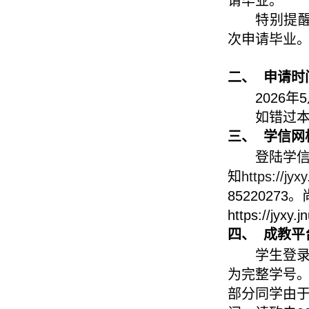
请毕业。
特别提
次申请毕业
二、
申请时
2026
年
5
如错过
三、
学信网
登陆学
知
https://jy
85220273
。
https://jyxy
四、
成教平
学生登
为完整学号。
部分同学由