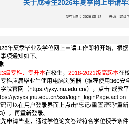
关于成考生2026年夏季网上申请
发布日期：2026-05-12
来源：教育
02
6
年夏季毕业及学位网上申请工作即将开始，根据
关事项通知如下。
象
2
3
级专科、专升本
在校生，
2018-20
21
级高起本
在
、专科应届毕业生使用电脑浏览器（推荐使用
360
安
育学院官网（
https://jyxy.jnu.edu.cn/
），点击“成教
tps://jyxyxs.jnu.edu.cn/sso/login_loginPage.action
码可以在用户登录界面上点击“
忘记
/
重置密码”
重新
3
），再重新登录。
应先申请毕业，通过学位论文答辩符合学位授予条件