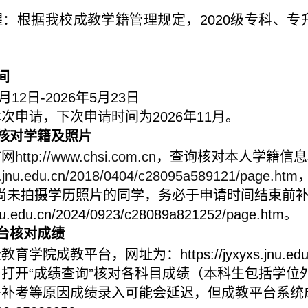
醒：根据我校成教学籍管理规定，
2020
级专科、专
。
间
月
12
日
-2026
年
5
月
23
日
本次申请，下次申请时间为
2026
年
11
月。
核对学籍及照片
信网
http://www.chsi.com.cn
，查询核对本人学籍信息
xy.jnu.edu.cn/2018/0404/c28095a589121/page.htm
尚未拍摄学历照片的同学，务必于申请时间结束前
.jnu.edu.cn/2024/0923/c28089a821252/page.htm
。
台核对成绩
录教育学院成教平台，网址为：
https://jyxyxs.jnu.ed
打开“成绩查询”核对各科目成绩（本科生包括学位
于补考等原因成绩录入可能会延迟，但成教平台系统