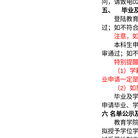
问，请致电
0
五、 毕业
登陆教育
过；如不符
注意，
本科生
审通过；如
特别提
（
1
）学
业申请一定
（
2
）如
毕业及
申请毕业、
六 名单公示
教育学
拟授予学位