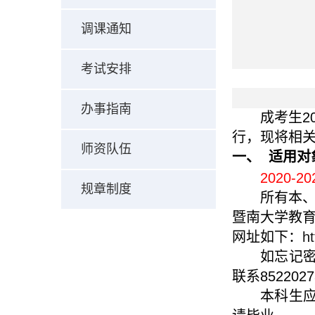
调课通知
考试安排
办事指南
成考生
2
行，现将相
师资队伍
一、
适用对
2020-20
规章制度
所有本
暨南大学教
网址如下：
ht
如忘记密
联系
8522027
本科生